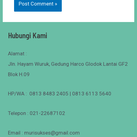
Hubungi Kami
Alamat :
Jln. Hayam Wuruk, Gedung Harco Glodok Lantai GF2
Blok H.09
HP/WA : 0813 8483 2405 | 0813 6113 5640
Telepon : 021-22687102
Email : murisukses@gmail.com